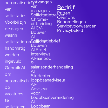
ontvangen
automatisering
van
Bedrijf
van
managers
Prijzen
Sollicitatietracker
sollicitaties.
Over ons
Chrome-
Beoordelingen
Voorbij zijn
uitbreiding
Servicevoorwaarden
AI CV-
de dagen
Privacybeleid
Bouwer
waarin
AI
Sollicitatiebrief
sollicitatieformulieren
Bouwen
handmatig
AI Proef
Interviews
werden
AI-aanbod
ingevuld.
&
salarisonderhandeling
Gebruik AI
AI
om
Studenten
loopbaanadviseur
automatisch
AI-
op
Adviseur
voor
vacatures
Loopbaanverandering
te
AI
Loopbaan
solliciteren