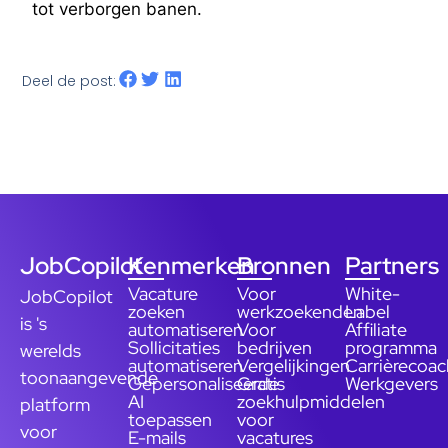
tot verborgen banen.
Deel de post:
JobCopilot
Kenmerken
Bronnen
Partners
Vacature
Voor
White-
JobCopilot
zoeken
werkzoekenden
Label
is 's
automatiseren
Voor
Affiliate
Sollicitaties
bedrijven
programma
werelds
automatiseren
Vergelijkingen
Carrièrecoac
toonaangevende
Gepersonaliseerde
Gratis
Werkgevers
AI
zoekhulpmiddelen
platform
toepassen
voor
voor
E-mails
vacatures