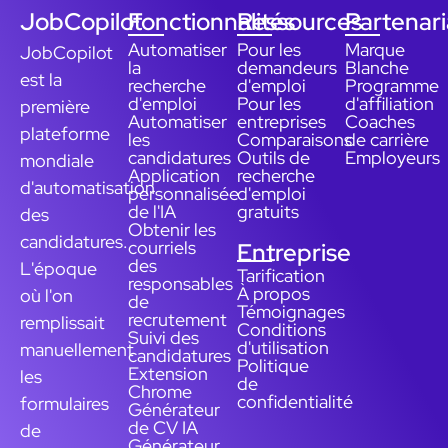
JobCopilot
Fonctionnalités
Ressources
Partenari
Automatiser
Pour les
Marque
JobCopilot
la
demandeurs
Blanche
est la
recherche
d'emploi
Programme
d'emploi
Pour les
d'affiliation
première
Automatiser
entreprises
Coaches
plateforme
les
Comparaisons
de carrière
candidatures
Outils de
Employeurs
mondiale
Application
recherche
d'automatisation
personnalisée
d'emploi
de l'IA
gratuits
des
Obtenir les
candidatures.
courriels
Entreprise
des
L'époque
Tarification
responsables
À propos
où l'on
de
Témoignages
recrutement
remplissait
Conditions
Suivi des
d'utilisation
manuellement
candidatures
Politique
Extension
les
de
Chrome
confidentialité
formulaires
Générateur
de CV IA
de
Générateur