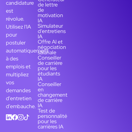
candidature
de lettre
de
est
motivation
révolue.
IA
Simulateur
Utilisez l'IA
d'entretiens
pour
IA
Offre AI et
postuler
négociation
automatiquement
salariale
Conseiller
à des
de carrière
emplois et
pour les
étudiants
multipliez
IA
vos
Conseiller
en
demandes
changement
d'entretien
de carrière
IA
d'embauche.
Test de
personnalité
pour les
carrières IA