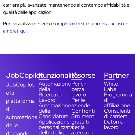
carriera più avanzate, mantenendo al contempo affidabilità e
qualità delle applicazioni.
Puoi visualizzare
Elenco completo dei siti di carriera inclusi ed
ampliati qui
.
JobCopilot
Funzionalità
Risorse
Partner
Automazione
Per chi
White-
JobCopilot
della
cerca
Label
è la
Ricerca di
lavoro
Programma
Lavoro
Per le
di
piattaforma
Automazione
aziende
affiliazione
di
delle
Confronti
Consulenti
Candidature
Strumenti
di carriera
automazione
Applicazione
gratuiti
Datori di
delle
personalizzata
per la
lavoro
dell'intelligenza
ricerca di
domande