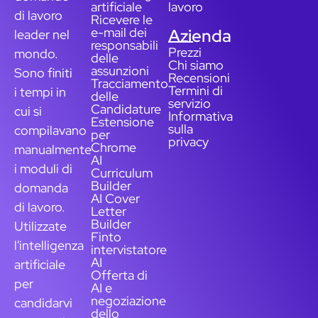
artificiale
lavoro
di lavoro
Ricevere le
e-mail dei
Azienda
leader nel
responsabili
Prezzi
mondo.
delle
Chi siamo
assunzioni
Sono finiti
Recensioni
Tracciamento
Termini di
i tempi in
delle
servizio
Candidature
cui si
Informativa
Estensione
sulla
compilavano
per
privacy
Chrome
manualmente
AI
i moduli di
Curriculum
Builder
domanda
AI Cover
di lavoro.
Letter
Builder
Utilizzate
Finto
l'intelligenza
intervistatore
AI
artificiale
Offerta di
per
AI e
negoziazione
candidarvi
dello