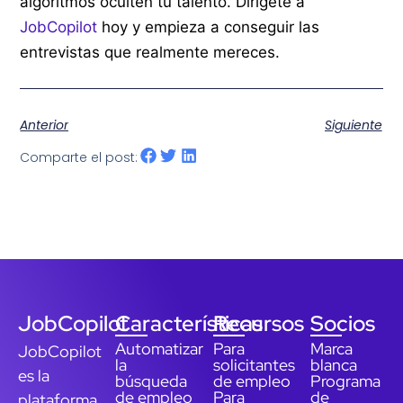
algoritmos oculten tu talento. Dirígete a
JobCopilot
hoy y empieza a conseguir las
entrevistas que realmente mereces.
Anterior
Siguiente
Comparte el post:
JobCopilot
Características
Recursos
Socios
Automatizar
Para
Marca
JobCopilot
la
solicitantes
blanca
es la
búsqueda
de empleo
Programa
de empleo
Para
de
plataforma