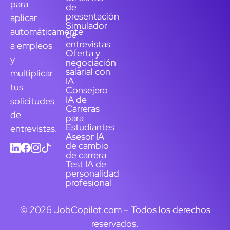
para
de
presentación
aplicar
Simulador
automáticamente
de
entrevistas
a empleos
Oferta y
y
negociación
salarial con
multiplicar
IA
tus
Consejero
IA de
solicitudes
Carreras
de
para
Estudiantes
entrevistas.
Asesor IA
de cambio
de carrera
Test IA de
personalidad
profesional
© 2026 JobCopilot.com – Todos los derechos
reservados.