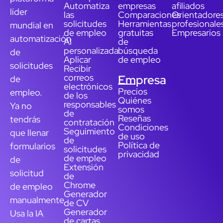
Automatiza
empresas
afiliados
líder
las
Comparaciones
Orientadore
solicitudes
Herramientas
profesionale
mundial en
de empleo
gratuitas
Empresarios
automatización
AI
de
personalizada
búsqueda
de
Aplicar
de empleo
solicitudes
Recibir
correos
Empresa
de
electrónicos
Precios
empleo.
de los
Quiénes
responsables
Ya no
somos
de
Reseñas
tendrás
contratación
Condiciones
Seguimiento
que llenar
de uso
de
Política de
formularios
solicitudes
privacidad
de empleo
de
Extensión
solicitud
de
Chrome
de empleo
Generador
manualmente.
de CV
Generador
Usa la IA
de cartas