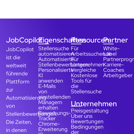
JobCopilot
Eigenschaften
Ressourcen
Partner
Stellensuche
Für
White-
JobCopilot
automatisieren
Arbeitssuchende
Label
ist die
Automatisierte
Für
Partnerpro
Stellenbewerbungen
Unternehmen
Karriere-
weltweit
Personalisierte
Vergleiche
Coaches
führende
KI
Kostenlose
Arbeitgeber
anwenden
Tools für
Plattform
E-Mails
die
zur
von
Stellensuche
einstellenden
Automatisierung
Managern
Unternehmen
von
erhalten
Preisgestaltung
Bewerbungs-
Stellenbewerbungen.
Über uns
Tracker
Bewertungen
Die Zeiten,
Chrome-
Bedingungen
Erweiterung
in denen
der