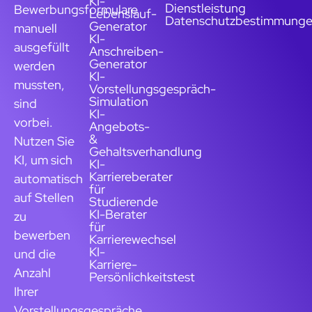
KI-
Dienstleistung
Bewerbungsformulare
Lebenslauf-
Datenschutzbestimmung
Generator
manuell
KI-
ausgefüllt
Anschreiben-
Generator
werden
KI-
mussten,
Vorstellungsgespräch-
Simulation
sind
KI-
vorbei.
Angebots-
&
Nutzen Sie
Gehaltsverhandlung
KI, um sich
KI-
Karriereberater
automatisch
für
auf Stellen
Studierende
KI-Berater
zu
für
bewerben
Karrierewechsel
KI-
und die
Karriere-
Anzahl
Persönlichkeitstest
Ihrer
Vorstellungsgespräche