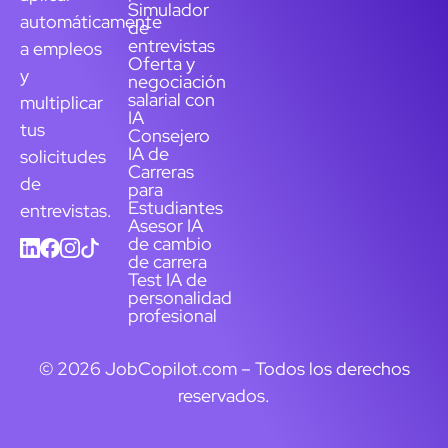
Simulador
automáticamente
de
entrevistas
a empleos
Oferta y
y
negociación
salarial con
multiplicar
IA
tus
Consejero
IA de
solicitudes
Carreras
de
para
Estudiantes
entrevistas.
Asesor IA
de cambio
de carrera
Test IA de
personalidad
profesional
© 2026 JobCopilot.com – Todos los derechos
reservados.