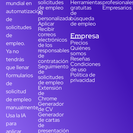
solicitudes
Herramientas
profesionale
mundial en
de empleo
gratuitas
Empresarios
automatización
AI
de
personalizada
búsqueda
de
Aplicar
de empleo
solicitudes
Recibir
correos
Empresa
de
electrónicos
Precios
empleo.
de los
Quiénes
responsables
Ya no
somos
de
Reseñas
tendrás
contratación
Condiciones
Seguimiento
que llenar
de uso
de
Política de
formularios
solicitudes
privacidad
de empleo
de
Extensión
solicitud
de
Chrome
de empleo
Generador
manualmente.
de CV
Generador
Usa la IA
de cartas
para
de
presentación
aplicar