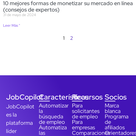
10 mejores formas de monetizar su mercado en línea
(consejos de expertos)
31 de mayo de 2024
Leer Más "
1
2
JobCopilot
Características
Recursos
Socios
Automatizar
Para
Marca
JobCopilot
la
solicitantes
blanca
es la
búsqueda
de empleo
Programa
de empleo
Para
de
plataforma
Automatiza
empresas
afiliados
líder
las
Comparaciones
Orientadore