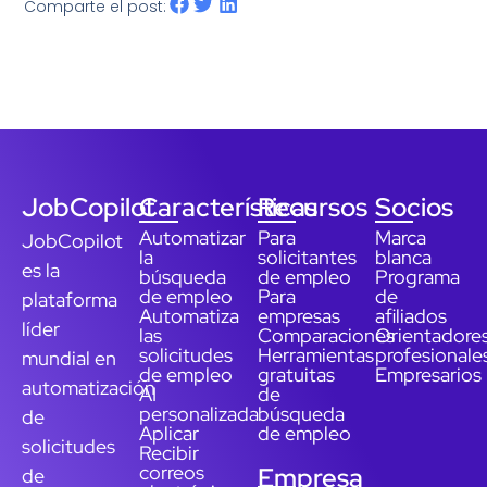
Comparte el post:
JobCopilot
Características
Recursos
Socios
Automatizar
Para
Marca
JobCopilot
la
solicitantes
blanca
es la
búsqueda
de empleo
Programa
de empleo
Para
de
plataforma
Automatiza
empresas
afiliados
líder
las
Comparaciones
Orientadore
solicitudes
Herramientas
profesionale
mundial en
de empleo
gratuitas
Empresarios
automatización
AI
de
personalizada
búsqueda
de
Aplicar
de empleo
solicitudes
Recibir
correos
Empresa
de