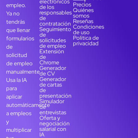
electrónicos
Precios
empleo.
de los
Quiénes
responsables
Ya no
somos
de
Reseñas
tendrás
contratación
Condiciones
Seguimiento
que llenar
de uso
de
Política de
formularios
solicitudes
privacidad
de empleo
de
Extensión
solicitud
de
Chrome
de empleo
Generador
manualmente.
de CV
Generador
Usa la IA
de cartas
para
de
presentación
aplicar
Simulador
automáticamente
de
entrevistas
a empleos
Oferta y
y
negociación
salarial con
multiplicar
IA