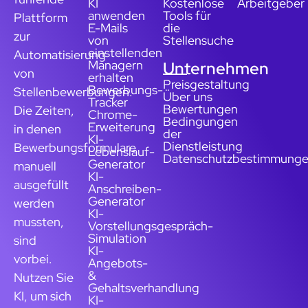
KI
Kostenlose
Arbeitgeber
anwenden
Tools für
Plattform
E-Mails
die
zur
von
Stellensuche
einstellenden
Automatisierung
Managern
Unternehmen
von
erhalten
Preisgestaltung
Bewerbungs-
Stellenbewerbungen.
Über uns
Tracker
Bewertungen
Die Zeiten,
Chrome-
Bedingungen
Erweiterung
in denen
der
KI-
Dienstleistung
Bewerbungsformulare
Lebenslauf-
Datenschutzbestimmung
Generator
manuell
KI-
ausgefüllt
Anschreiben-
Generator
werden
KI-
mussten,
Vorstellungsgespräch-
Simulation
sind
KI-
vorbei.
Angebots-
&
Nutzen Sie
Gehaltsverhandlung
KI, um sich
KI-