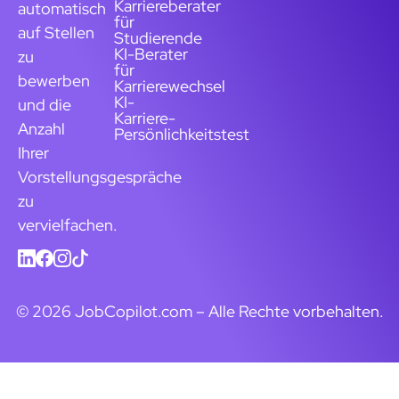
Karriereberater
automatisch
für
auf Stellen
Studierende
KI-Berater
zu
für
bewerben
Karrierewechsel
KI-
und die
Karriere-
Anzahl
Persönlichkeitstest
Ihrer
Vorstellungsgespräche
zu
vervielfachen.
© 2026 JobCopilot.com – Alle Rechte vorbehalten.