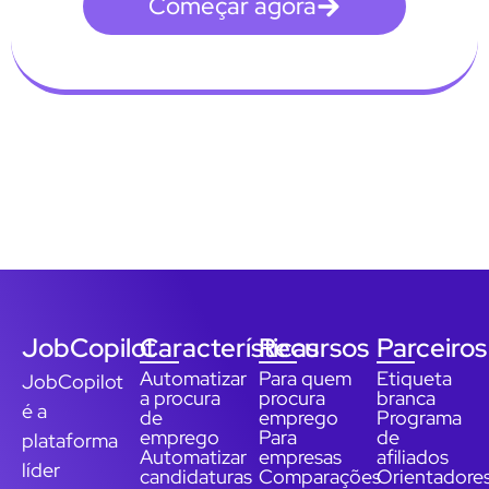
Começar agora
JobCopilot
Características
Recursos
Parceiros
Automatizar
Para quem
Etiqueta
JobCopilot
a procura
procura
branca
é a
de
emprego
Programa
emprego
Para
de
plataforma
Automatizar
empresas
afiliados
líder
candidaturas
Comparações
Orientadore