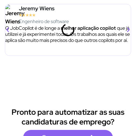
Jeremy Wiens
★
★
★
★
★
Engenheiro de software
O JobCopilot é de longe a
melhor aplicação copilot
que já
Os
utilizei e já experimentei todas. Os trabalhos aos quais ele se
e
aplica são muito mais precisos do que outros copilots por aí.
Pronto para automatizar as suas
candidaturas de emprego?