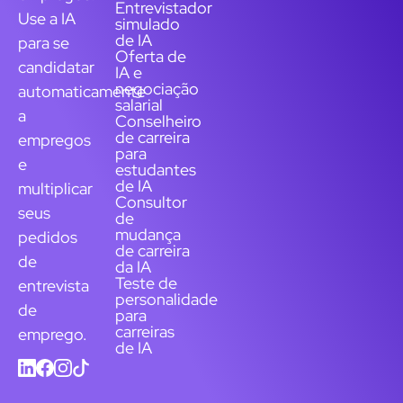
Entrevistador
Use a IA
simulado
de IA
para se
Oferta de
candidatar
IA e
negociação
automaticamente
salarial
a
Conselheiro
de carreira
empregos
para
e
estudantes
de IA
multiplicar
Consultor
seus
de
mudança
pedidos
de carreira
de
da IA
Teste de
entrevista
personalidade
de
para
carreiras
emprego.
de IA