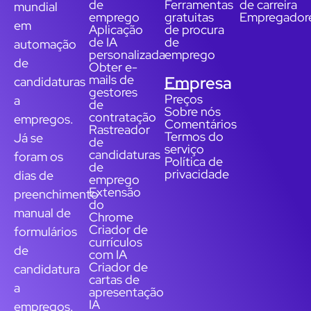
de
Ferramentas
de carreira
mundial
emprego
gratuitas
Empregador
em
Aplicação
de procura
de IA
de
automação
personalizada
emprego
de
Obter e-
mails de
Empresa
candidaturas
gestores
Preços
a
de
Sobre nós
contratação
empregos.
Comentários
Rastreador
Termos do
Já se
de
serviço
candidaturas
foram os
Política de
de
privacidade
dias de
emprego
Extensão
preenchimento
do
manual de
Chrome
Criador de
formulários
currículos
de
com IA
Criador de
candidatura
cartas de
a
apresentação
IA
empregos.