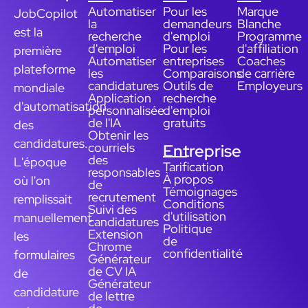
Automatiser
Pour les
Marque
JobCopilot
la
demandeurs
Blanche
est la
recherche
d'emploi
Programme
d'emploi
Pour les
d'affiliation
première
Automatiser
entreprises
Coaches
plateforme
les
Comparaisons
de carrière
candidatures
Outils de
Employeurs
mondiale
Application
recherche
d'automatisation
personnalisée
d'emploi
de l'IA
gratuits
des
Obtenir les
candidatures.
courriels
Entreprise
des
L'époque
Tarification
responsables
À propos
où l'on
de
Témoignages
recrutement
remplissait
Conditions
Suivi des
d'utilisation
manuellement
candidatures
Politique
Extension
les
de
Chrome
confidentialité
formulaires
Générateur
de CV IA
de
Générateur
candidature
de lettre