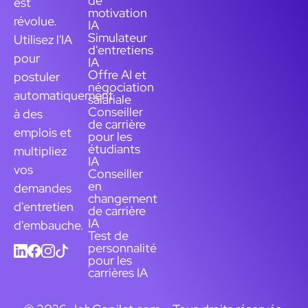
de
est
motivation
révolue.
IA
Simulateur
Utilisez l'IA
d'entretiens
pour
IA
Offre AI et
postuler
négociation
automatiquement
salariale
Conseiller
à des
de carrière
emplois et
pour les
étudiants
multipliez
IA
vos
Conseiller
en
demandes
changement
d'entretien
de carrière
IA
d'embauche.
Test de
personnalité
pour les
carrières IA