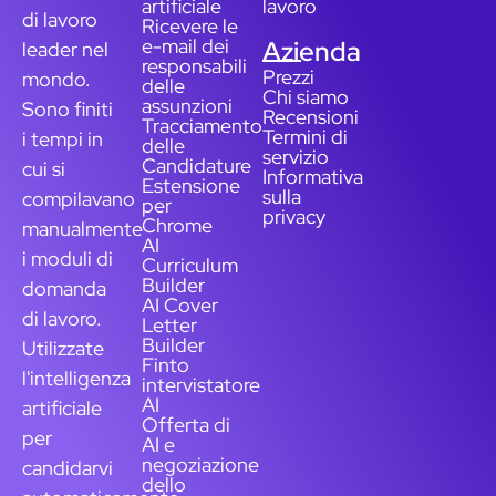
artificiale
lavoro
di lavoro
Ricevere le
e-mail dei
Azienda
leader nel
responsabili
Prezzi
mondo.
delle
Chi siamo
assunzioni
Sono finiti
Recensioni
Tracciamento
Termini di
i tempi in
delle
servizio
Candidature
cui si
Informativa
Estensione
sulla
compilavano
per
privacy
Chrome
manualmente
AI
i moduli di
Curriculum
Builder
domanda
AI Cover
di lavoro.
Letter
Builder
Utilizzate
Finto
l'intelligenza
intervistatore
AI
artificiale
Offerta di
per
AI e
negoziazione
candidarvi
dello