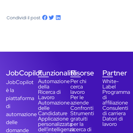
Condividi il post:
JobCopilot
Funzionalità
Risorse
Partner
Automazione
Per chi
White-
JobCopilot
della
cerca
Label
è la
Ricerca di
lavoro
Programma
Lavoro
Per le
di
piattaforma
Automazione
aziende
affiliazione
di
delle
Confronti
Consulenti
Candidature
Strumenti
di carriera
automazione
Applicazione
gratuiti
Datori di
delle
personalizzata
per la
lavoro
dell'intelligenza
ricerca di
domande