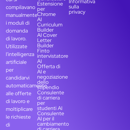
Informativa
Estensione
sulla
compilavano
per
privacy
Chrome
manualmente
AI
i moduli di
Curriculum
Builder
domanda
AI Cover
di lavoro.
Letter
Builder
Utilizzate
Finto
l'intelligenza
intervistatore
AI
artificiale
Offerta di
per
AI e
negoziazione
candidarvi
dello
automaticamente
stipendio
Consulente
alle offerte
di carriera
di lavoro e
per
studenti AI
moltiplicare
Consulente
le richieste
AI per il
cambiamento
di
di carriera