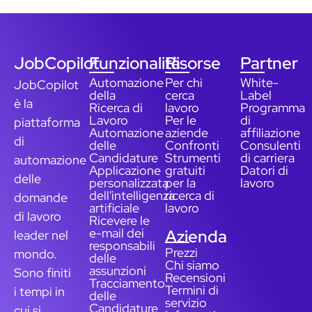
JobCopilot
Funzionalità
Risorse
Partner
Automazione
Per chi
White-
JobCopilot
della
cerca
Label
è la
Ricerca di
lavoro
Programma
Lavoro
Per le
di
piattaforma
Automazione
aziende
affiliazione
di
delle
Confronti
Consulenti
Candidature
Strumenti
di carriera
automazione
Applicazione
gratuiti
Datori di
delle
personalizzata
per la
lavoro
dell'intelligenza
ricerca di
domande
artificiale
lavoro
di lavoro
Ricevere le
e-mail dei
Azienda
leader nel
responsabili
Prezzi
mondo.
delle
Chi siamo
assunzioni
Sono finiti
Recensioni
Tracciamento
Termini di
i tempi in
delle
servizio
Candidature
cui si