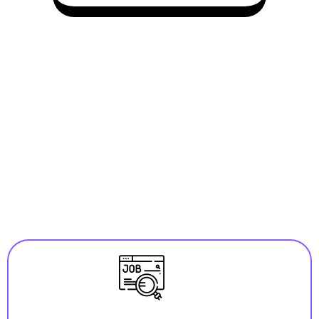
Funzionalità di JobCopilot
9+ prodotti indispensabili per la ricerca di lavoro
riuniti in un'unica soluzione