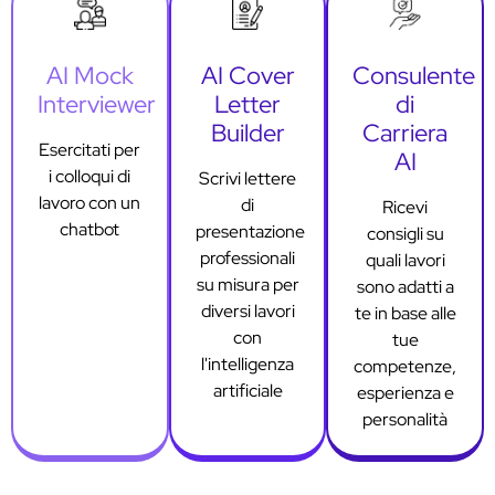
AI Mock
AI Cover
Consulente
Interviewer
Letter
di
Builder
Carriera
Esercitati per
AI
i colloqui di
Scrivi lettere
lavoro con un
di
Ricevi
chatbot
presentazione
consigli su
professionali
quali lavori
su misura per
sono adatti a
diversi lavori
te in base alle
con
tue
l'intelligenza
competenze,
artificiale
esperienza e
personalità