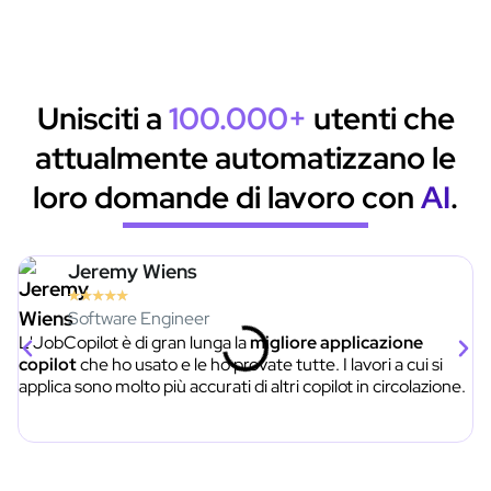
Unisciti a
100.000+
utenti che
attualmente automatizzano le
loro domande di lavoro con
AI
.
Jeremy Wiens
★
★
★
★
★
Software Engineer
L'JobCopilot è di gran lunga la
migliore applicazione
I 
copilot
che ho usato e le ho provate tutte. I lavori a cui si
ho
applica sono molto più accurati di altri copilot in circolazione.