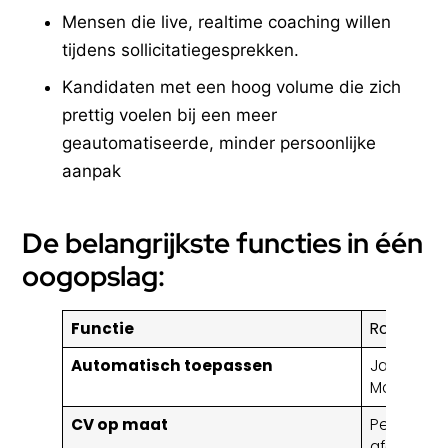
Mensen die live, realtime coaching willen
tijdens sollicitatiegesprekken.
Kandidaten met een hoog volume die zich
prettig voelen bij een meer
geautomatiseerde, minder persoonlijke
aanpak
De belangrijkste functies in één
oogopslag:
Functie
RoboAppl
Automatisch toepassen
Ja, op Link
Monster, D
CV op maat
Per-applic
afgestemd