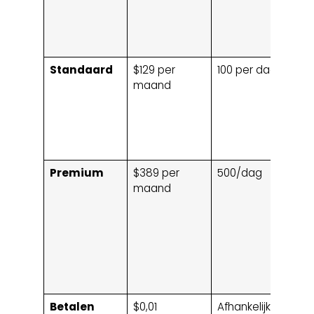
Standaard
$129 per
100 per dag
15
maand
Premium
$389 per
500/dag
50
maand
Betalen
$0,01
Afhankelijk
G