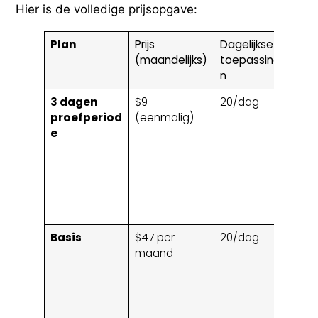
Hier is de volledige prijsopgave:
Plan
Prijs
Dagelijkse
Ma
(maandelijks)
toepassinge
kr
n
3 dagen
$9
20/dag
2.
proefperiod
(eenmalig)
(e
e
Basis
$47 per
20/dag
4,
maand