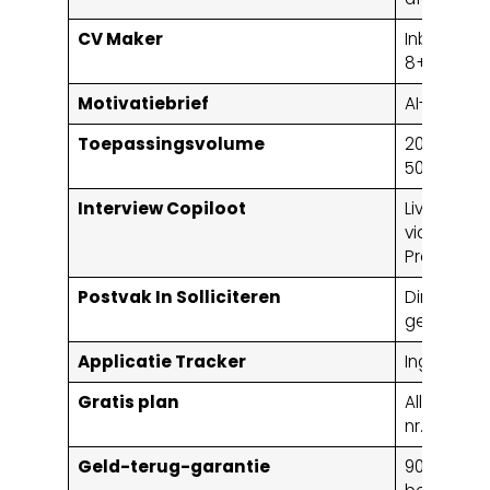
CV Maker
Inbegrepe
8+ sjablo
Motivatiebrief
AI-gegene
Toepassingsvolume
20/dag (Ba
500/dag (
Interview Copiloot
Live real-
videogesp
Premium)
Postvak In Solliciteren
Directe e
geverifiee
Applicatie Tracker
Ingebouw
Gratis plan
Alleen de 
nr. $9
Geld-terug-garantie
90 dagen s