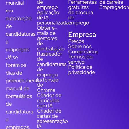
de
Ferramentas
de carreira
mundial
emprego
gratuitas
Empregador
em
Aplicação
de procura
de IA
de
automação
personalizada
emprego
de
Obter e-
mails de
Empresa
candidaturas
gestores
Preços
a
de
Sobre nós
contratação
empregos.
Comentários
Rastreador
Termos do
Já se
de
serviço
candidaturas
foram os
Política de
de
privacidade
dias de
emprego
Extensão
preenchimento
do
manual de
Chrome
Criador de
formulários
currículos
de
com IA
Criador de
candidatura
cartas de
a
apresentação
IA
empregos.