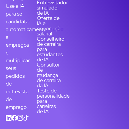
Entrevistador
Use a IA
simulado
de IA
para se
Oferta de
candidatar
IA e
negociação
automaticamente
salarial
a
Conselheiro
de carreira
empregos
para
e
estudantes
de IA
multiplicar
Consultor
seus
de
mudança
pedidos
de carreira
de
da IA
Teste de
entrevista
personalidade
de
para
carreiras
emprego.
de IA