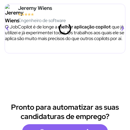
Jeremy Wiens
★
★
★
★
★
Engenheiro de software
O JobCopilot é de longe a
melhor aplicação copilot
que já
Os
utilizei e já experimentei todas. Os trabalhos aos quais ele se
e
aplica são muito mais precisos do que outros copilots por aí.
Pronto para automatizar as suas
candidaturas de emprego?