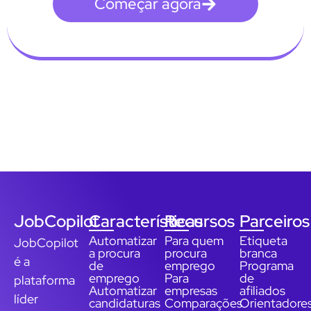
Começar agora
JobCopilot
Características
Recursos
Parceiros
Automatizar
Para quem
Etiqueta
JobCopilot
a procura
procura
branca
é a
de
emprego
Programa
emprego
Para
de
plataforma
Automatizar
empresas
afiliados
líder
candidaturas
Comparações
Orientadore