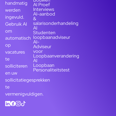
handmatig
AI Proef
Interviews
werden
AI-aanbod
ingevuld.
&
salarisonderhandeling
Gebruik AI
AI
om
Studenten
loopbaanadviseur
automatisch
AI-
op
Adviseur
voor
vacatures
Loopbaanverandering
te
AI
Loopbaan
solliciteren
Personaliteitstest
en uw
sollicitatiegesprekken
te
vermenigvuldigen.