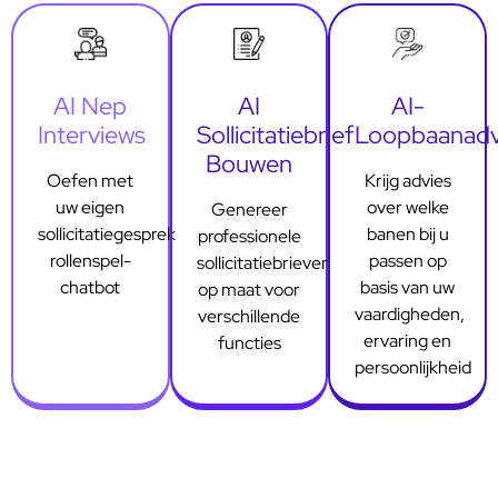
AI Nep
AI
AI-
Interviews
Sollicitatiebrief
Loopbaanadv
Bouwen
Oefen met
Krijg advies
uw eigen
over welke
Genereer
sollicitatiegesprek
banen bij u
professionele
rollenspel-
passen op
sollicitatiebrieven
chatbot
basis van uw
op maat voor
vaardigheden,
verschillende
ervaring en
functies
persoonlijkheid