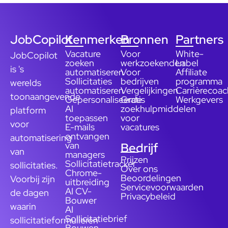
JobCopilot
Kenmerken
Bronnen
Partners
Vacature
Voor
White-
JobCopilot
zoeken
werkzoekenden
Label
is 's
automatiseren
Voor
Affiliate
Sollicitaties
bedrijven
programma
werelds
automatiseren
Vergelijkingen
Carrièrecoac
toonaangevende
Gepersonaliseerde
Gratis
Werkgevers
AI
zoekhulpmiddelen
platform
toepassen
voor
voor
E-mails
vacatures
ontvangen
automatisering
van
Bedrijf
van
managers
Prijzen
Sollicitatietracker
sollicitaties.
Over ons
Chrome-
Beoordelingen
Voorbij zijn
uitbreiding
Servicevoorwaarden
AI CV-
de dagen
Privacybeleid
Bouwer
waarin
AI
Sollicitatiebrief
sollicitatieformulieren
Bouwen