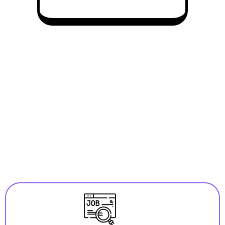
Kenmerken JobCopilot
9+ must-have sollicitatieproducten gebundeld in 1
oplossing